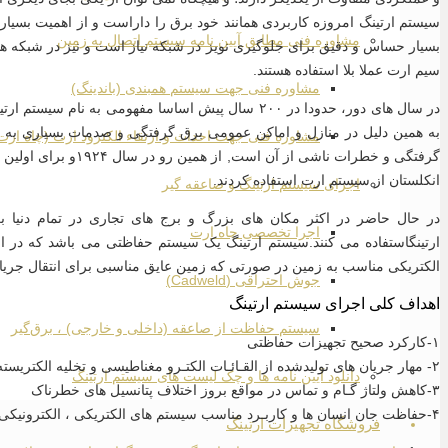
سیستم ارتینگ امروزه کاربردی همانند خود برق را داراست و از اهمیت بسیار
مشاوره فنی مطابق آیین نامه سیستم اتصال به زمین
بسیار حساس و دقیق برای جلوگیری نویز در شبکه نیاز است و نیز در شبکه های
سیم ارت عملا بلا استفاده هستند.
مشاوره فنی جهت سیستم همبندی (باندینگ)
در سال های دور، حدودا در ۲۰۰ سال پیش اساسا مفهومی ب
به همین دلیل در منازل و اماکن عمومی برق گرفتگی و صدمات بسیاری به ب
مشاوره فنی جهت احداث و ارتقاء الکترود ارت (چاه ارت
گرفتگی و خطرات ناشی از
انکلستان از سیستم ارت استفاده کردند.
اجرای سیستم ارتینگ و صاعقه گیر
در حال حاضر در اکثر مکان های بزرگ و برج های تجاری در تمام دنیا 
اجرا تخصصی چاه ارت
ارتینگاستفاده می کنند.سیستم ارتینگ یک سیستم حفاظتی می باشد که در اص
الکتریکی مناسب به زمین در صورتی که زمین عایق مناسبی برای انتقال جریا
جوش احتراقی (Cadweld)
اهداف کلی اجرای سیستم ارتینگ
سیستم حفاظت از صاعقه (داخلی و خارجی) ، برق‌گیر
۱-کارکرد صحیح تجهیزات حفاظتی
۲- مهار جریان های تولیدشده از القـائـات الکتـرو مغناطیسی و تخلیه الکتریسته ساکـن
دانلود آیین نامه ها و چک لیست های سیستم ارتینگ
۳-کاهش ولتاژ گـام و تماس در مواقع بروز اختلاف پتانسیل های خطرناک
۴-حفاظت جان انسان ها و کاربـرد مناسب سیستم های الکتریکی ، الکترونیکی و دیجیتالی
فروشگاه تجهیزات ارتینگ