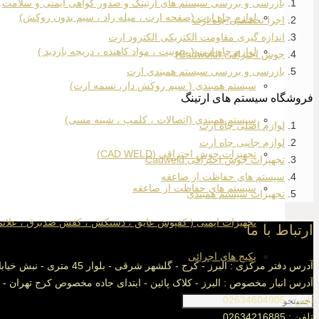
بازرسی و بررسی سیستم های ارتینگ و صدور گواهی ایمنی و سلامت
لوازم چاه ارت (صفحه ارت ، میله راد ، سیم بدون روکش)
اجرا تخصصی چاه ارت
اندازه گیری مقاومت الکتریکی الکترود ارت
لوازم چاه ارت ( بنتونیت ، مواد کاهنده ، دریچه بازدید )
جوش احتراقی (Cadweld)
بازرسی و بررسی سیستم همبندی ارت
سیستم همبندی ( سیم روکش دار، تسمه ارت)
فروشگاه سیستم های ارتینگ
سیستم همبندی (اتصالات ، کلمپ ، شینه مسی)
لوازم اصلی چاه ارت
لوازم جانبی چاه ارت
تجهیزات جوش احتراقی (CAD WELD)
تجهیزات جوش احتراقی Cadweld
سیستم های حفاظت از صاعقه
سیستم های حفاظت از صاعقه
تجهیزات سیستم همبندی
تجهیزات ایمنی ( کفپوش عایق ، دستکش ، کفش ضدبرق ، علائم
ارتباط با ما
پکیج های اجرائی
آدرس دفتر مرکزی : البرز - کرج - گلشهر شرقی - بلوار 45 متری - نبش خیابان اختر شرقی - ساختمان نیکخواه - طبقه اول - واحد1
آدرس انبار مخصوص : البرز - کلاک پائین - ابتدای جاده مخصوص کرج تهران - نب
تلفن : 02634604905
تلفن : 02634216885