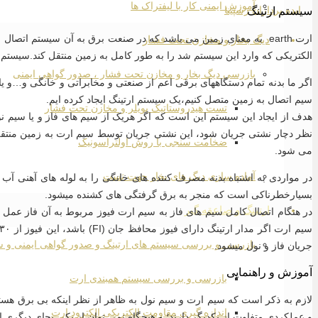
آموزش ایمنی کار با لیفتراک ها
سیستم ارتینگ
ارت earth به معنای زمین می باشد که در صنعت برق به آن سیستم ات
دیگ بخار و مخازن تحت فشار
الکتریکی که وارد این سیستم شد را به طور کامل به زمین منتقل کند.سیستم 
بازرسی دیگ بخار و مخازن تحت فشار ، صدور گواهی ایمنی
اگر ما بدنه تمام دستگاههای برقی اعم از صنعتی و مخابراتی و خانگی و…و 
سیم اتصال به زمین متصل کنیم،یک سیستم ارتینگ ایجاد کرده ایم.
تست هیدروستاتیک بویلر و مخازن تحت فشار
هدف از ایجاد این سیستم این است که اگر هریک از سیم های فاز و یا سیم نول
نظر دچار نشتی جریان شود، این نشتی جریان توسط سیم ارت به زمین منتقل 
ضخامت سنجی با روش اولتراسونیک
می شود.
آماده سازی دیگ های بخار جهت تست
در مواردی به اشتباه بدنه مصرف کننده های خانگی را به لوله های آهنی آب 
بسیارخطرناکی است که منجر به برق گرفتگی های کشنده میشود.
ارتینگ و صاعقه گیر
در هنگام اتصال کامل سیم های فاز به سیم ارت فیوز مربوط به آن فاز عمل ک
بازرسی و بررسی سیستم های ارتینگ و صدور گواهی ایمنی و 
جریان فاز و نول میشود.
آموزش و راهنمایی
بازرسی و بررسی سیستم همبندی ارت
لازم به ذکر است که سیم ارت و سیم نول به ظاهر از نظر اینکه بی برق هست
اندازه گیری مقاومت الکتریکی الکترود ارت
و عملکردی متفاوت از یکدیگر دارند؛ و هیچگاه نمی توان از یکی بجای دیگری ا