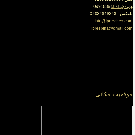
همراه :09915364171
ورود
/
ثبت نام
تلفکس : 02634649348
info@iprtechco.com
iprespina@gmail.com
موقعیت مکانی